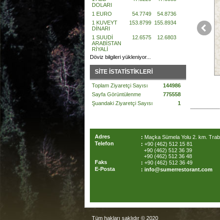
DOLARI
1 EURO
54.7749
54.8736
1 KUVEYT
153.8799
155.8934
DİNARI
1 SUUDİ
12.6575
12.6803
ARABİSTAN
RİYALİ
Döviz bilgileri yükleniyor...
SİTE İSTATİSTİKLERİ
Toplam Ziyaretçi Sayısı
144986
Sayfa Görüntülenme
775558
Şuandaki Ziyaretçi Sayısı
1
Adres
:
Maçka Sümela Yolu 2. km. Trab
Telefon
:
+90 (462) 512 15 81
+90 (462) 512 36 39
+90 (462) 512 36 48
Faks
:
+90 (462) 512 36 49
E-Posta
:
info@sumerrestorant.com
Tüm hakları saklıdır © 2020