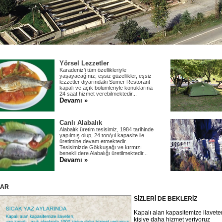
Yörsel Lezzetler
Karadeniz'i tüm özellikleriyle
yaşayacağınız; eşsiz güzellikler, eşsiz
lezzetler diyarındaki Sümer Restorant
kapalı ve açık bölümleriyle konuklarına
24 saat hizmet verebilmektedir...
Devamı »
Canlı Alabalık
Alabalık üretim tesisimiz, 1984 tarihinde
yapılmış olup, 24 ton/yıl kapasite ile
üretimine devam etmektedir.
Tesisimizde Gökkuşağı ve kırmızı
benekli dere Alabalığı üretilmektedir...
Devamı »
LAR
SİZLERİ DE BEKLERİZ
Kapalı alan kapasitemize ilaveten
kişiye daha hizmet veriyoruz