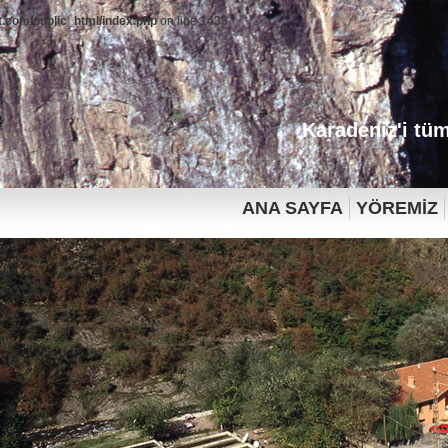
.com/public_html/index.php
on line
1433
Karadeniz'i tüm
ANA SAYFA
YÖREMİZ