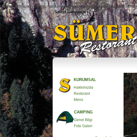
Notice
: Undefined variable: _odalar in
/home/sumerres/domains/sumerrestorant
Select Language
▼
KURUMSAL
Hakkımızda
Restorant
Menü
CAMPING
Genel Bilgi
Foto Galeri