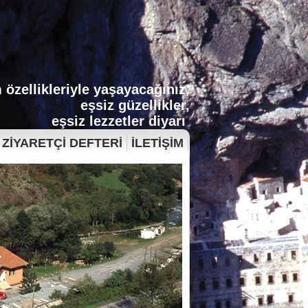
 özellikleriyle yaşayacağınız,
eşsiz güzellikler,
eşsiz lezzetler diyarı
ZİYARETÇİ DEFTERİ
İLETİŞİM