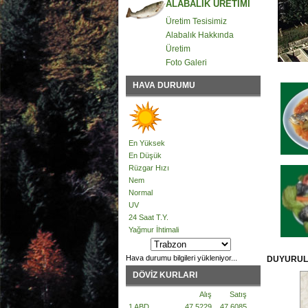
ALABALIK ÜRETİMİ
Üretim Tesisimiz
Alabalık Hakkında
Üretim
Foto Galeri
HAVA DURUMU
En Yüksek
En Düşük
Rüzgar Hızı
Nem
Normal
UV
24 Saat T.Y.
Yağmur İhtimali
Hava durumu bilgileri yükleniyor...
DUYURU
DÖVİZ KURLARI
Alış
Satış
1 ABD
47.5229
47.6085