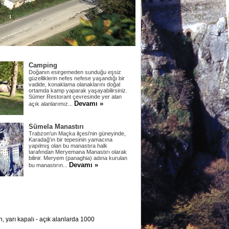
Camping
Doğanın esirgemeden sunduğu eşsiz
güzelliklerin nefes nefese yaşandığı bir
vadide, konaklama olanaklarını doğal
ortamda kamp yaparak yaşayabilirsiniz.
Sümer Restorant çevresinde yer alan
Devamı »
açık alanlarımız...
Sümela Manastırı
Trabzon'un Maçka ilçesi'nin güneyinde,
Karadağ'ın bir tepesinin yamacına
yapılmış olan bu manastıra halk
tarafından Meryemana Manastırı olarak
bilinir. Meryem (panaghia) adına kurulan
Devamı »
bu manastırın...
, yarı kapalı - açık alanlarda 1000