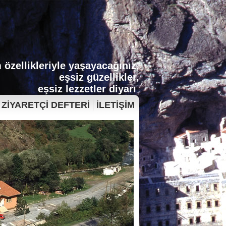
 özellikleriyle yaşayacağınız,
eşsiz güzellikler,
eşsiz lezzetler diyarı
ZİYARETÇİ DEFTERİ
İLETİŞİM