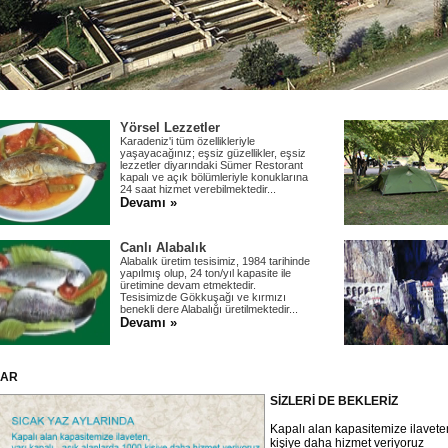
Yörsel Lezzetler
Karadeniz'i tüm özellikleriyle
yaşayacağınız; eşsiz güzellikler, eşsiz
lezzetler diyarındaki Sümer Restorant
kapalı ve açık bölümleriyle konuklarına
24 saat hizmet verebilmektedir...
Devamı »
Canlı Alabalık
Alabalık üretim tesisimiz, 1984 tarihinde
yapılmış olup, 24 ton/yıl kapasite ile
üretimine devam etmektedir.
Tesisimizde Gökkuşağı ve kırmızı
benekli dere Alabalığı üretilmektedir...
Devamı »
LAR
SİZLERİ DE BEKLERİZ
Kapalı alan kapasitemize ilaveten
kişiye daha hizmet veriyoruz