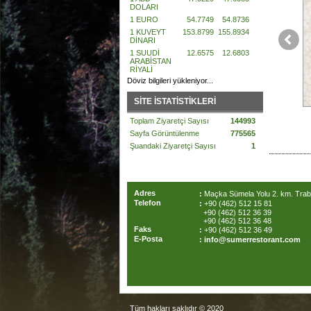
DOLARI
1 EURO
54.7749
54.8736
1 KUVEYT
153.8799
155.8934
DİNARI
1 SUUDİ
12.6575
12.6803
ARABİSTAN
RİYALİ
Döviz bilgileri yükleniyor...
SİTE İSTATİSTİKLERİ
Toplam Ziyaretçi Sayısı
144993
Sayfa Görüntülenme
775565
Şuandaki Ziyaretçi Sayısı
1
Adres
:
Maçka Sümela Yolu 2. km. Trab
Telefon
:
+90 (462) 512 15 81
+90 (462) 512 36 39
+90 (462) 512 36 48
Faks
:
+90 (462) 512 36 49
E-Posta
:
info@sumerrestorant.com
Tüm hakları saklıdır © 2020