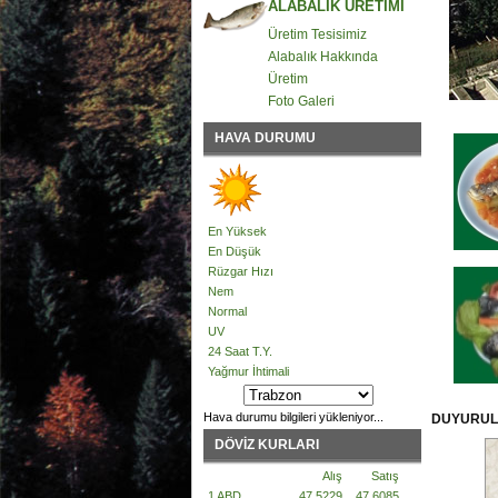
ALABALIK ÜRETİMİ
Üretim Tesisimiz
Alabalık Hakkında
Üretim
Foto Galeri
HAVA DURUMU
En Yüksek
En Düşük
Rüzgar Hızı
Nem
Normal
UV
24 Saat T.Y.
Yağmur İhtimali
Hava durumu bilgileri yükleniyor...
DUYURU
DÖVİZ KURLARI
Alış
Satış
1 ABD
47.5229
47.6085