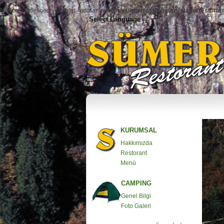
Notice
: Undefined variable: _odalar in
/home/sumerres/domains/sumerrestorant
Select Language
▼
KURUMSAL
Hakkımızda
Restorant
Menü
CAMPING
Genel Bilgi
Foto Galeri