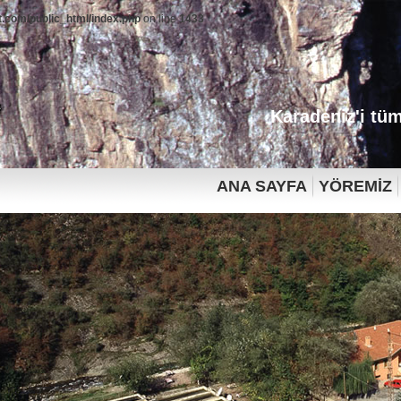
.com/public_html/index.php
on line
1433
Karadeniz'i tüm
ANA SAYFA
YÖREMİZ