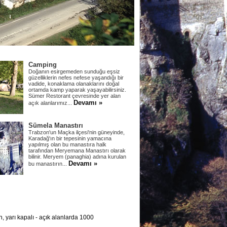
Camping
Doğanın esirgemeden sunduğu eşsiz
güzelliklerin nefes nefese yaşandığı bir
vadide, konaklama olanaklarını doğal
ortamda kamp yaparak yaşayabilirsiniz.
Sümer Restorant çevresinde yer alan
Devamı »
açık alanlarımız...
Sümela Manastırı
Trabzon'un Maçka ilçesi'nin güneyinde,
Karadağ'ın bir tepesinin yamacına
yapılmış olan bu manastıra halk
tarafından Meryemana Manastırı olarak
bilinir. Meryem (panaghia) adına kurulan
Devamı »
bu manastırın...
, yarı kapalı - açık alanlarda 1000